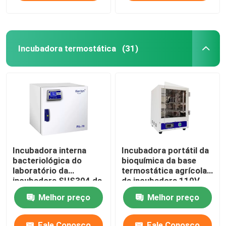
Incubadora termostática
(31)
Incubadora interna
Incubadora portátil da
bacteriológica do
bioquímica da base
laboratório da
termostática agrícola
incubadora SUS304 da
da incubadora 110V
elevada precisão
220V
Melhor preço
Melhor preço
Fale Conosco
Fale Conosco