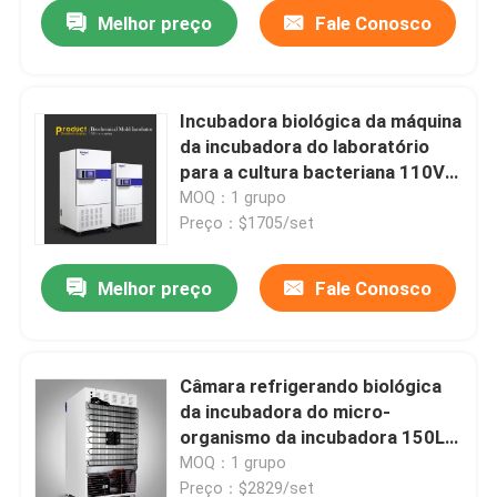
Melhor preço
Fale Conosco
Incubadora biológica da máquina
da incubadora do laboratório
para a cultura bacteriana 110V
220V
MOQ：1 grupo
Preço：$1705/set
Melhor preço
Fale Conosco
Casa
Câmara refrigerando biológica
da incubadora do micro-
Produtos
organismo da incubadora 150L
do laboratório
MOQ：1 grupo
Quem Somos
Preço：$2829/set