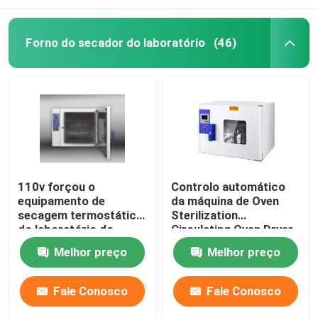
Forno do secador do laboratório
(46)
110v forçou o
Controlo automático
equipamento de
da máquina de Oven
secagem termostático
Sterilization
do laboratório do
Circulating Oven Dryer
forno de secagem
do ar quente de DHG
Melhor preço
Melhor preço
60Hz da convecção
Fale Conosco
Fale Conosco