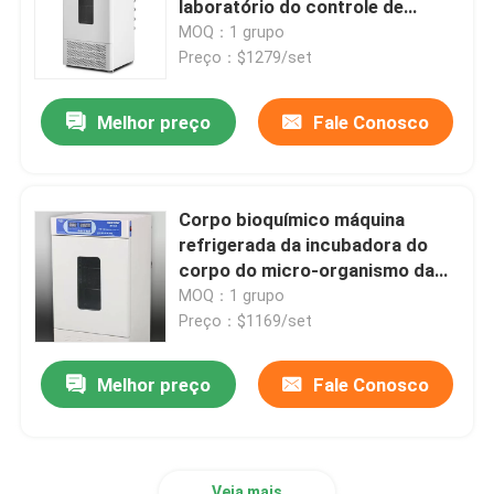
laboratório do controle de
computador do LCD da
MOQ：1 grupo
Shaker Incubator orbital
incubadora
Preço：$1279/set
Melhor preço
Fale Conosco
Incubadora do CO2
Incubadora Anaeróbica
Corpo bioquímico máquina
refrigerada da incubadora do
Câmaras de Teste Ambiental
corpo do micro-organismo da
incubadora 0-65C
MOQ：1 grupo
Preço：$1169/set
Agitador de Incubadora de Plaquetas
Melhor preço
Fale Conosco
Forno de mufla
Laboratório Banho-maria
Veja mais