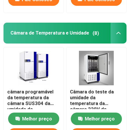
Câmara de Temperatura e Umidade
(8)
câmara programável
Câmara do teste da
da temperatura da
umidade da
câmara SUS304 da
temperatura da
umidade da
câmara 220V da
temperatura 65C
umidade da
Melhor preço
Melhor preço
temperatura do OEM