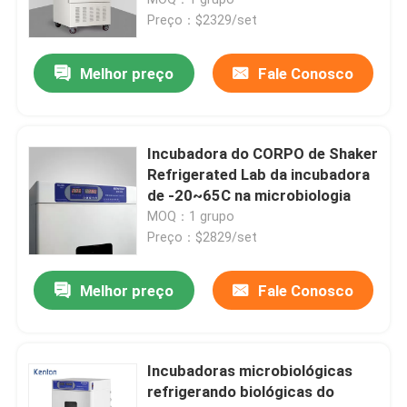
Preço：$2329/set
Incubadora termostática
Melhor preço
Fale Conosco
Incubadora refrigerando
Incubadora do CORPO de Shaker
Câmara de Temperatura e Umidade
Refrigerated Lab da incubadora
de -20~65C na microbiologia
MOQ：1 grupo
Câmara climática
Preço：$2829/set
Armário do fluxo de ar laminar
Melhor preço
Fale Conosco
Gabinete de Segurança Biológica
Incubadoras microbiológicas
refrigerando biológicas do
Forno secador a vácuo