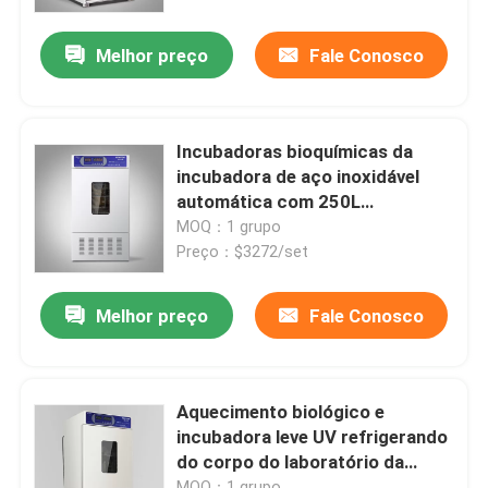
Melhor preço
Fale Conosco
Fábrica
Controle de Qualidade
Incubadoras bioquímicas da
incubadora de aço inoxidável
Fale Conosco
automática com 250L
refrigerado
MOQ：1 grupo
Preço：$3272/set
notícias
Melhor preço
Fale Conosco
Todos os casos
Forno do secador do laboratório
Aquecimento biológico e
incubadora leve UV refrigerando
do corpo do laboratório da
forno de secagem industrial
lâmpada da incubadora
MOQ：1 grupo