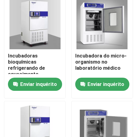
Fábrica
Controle de Qualidade
Incubadoras
Incubadora do micro-
Fale Conosco
bioquímicas
organismo no
refrigerando de
laboratório médico
aquecimento
notícias
Enviar inquérito
Enviar inquérito
Todos os casos
Forno do secador do laboratório
forno de secagem industrial