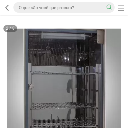
2
/
8