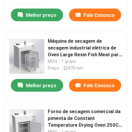
Melhor preço
Fale Conosco
Fábrica
Controle de Qualidade
Máquina de secagem de
secagem industrial elétrica de
Fale Conosco
Oven Large Resin Fish Meat para
a indústria
MOQ：1 grupo
Preço：$2470/set
notícias
Melhor preço
Fale Conosco
Todos os casos
Forno do secador do laboratório
Forno de secagem comercial da
pimenta de Constant
Temperature Drying Oven 250C
forno de secagem industrial
da porta dobro
MOQ：1 grupo