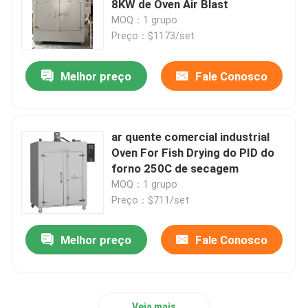
8KW de Oven Air Blast
MOQ：1 grupo
Shaker Incubator orbital
Preço：$1173/set
Melhor preço
Fale Conosco
Incubadora do CO2
Incubadora Anaeróbica
ar quente comercial industrial
Oven For Fish Drying do PID do
Câmaras de Teste Ambiental
forno 250C de secagem
MOQ：1 grupo
Preço：$711/set
Agitador de Incubadora de Plaquetas
Melhor preço
Fale Conosco
Forno de mufla
Laboratório Banho-maria
Veja mais