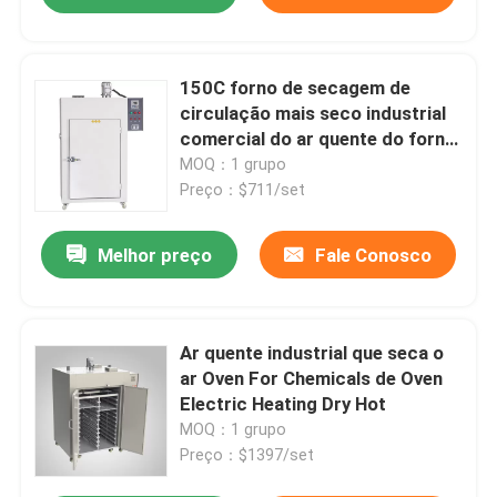
150C forno de secagem de
circulação mais seco industrial
comercial do ar quente do forno
5kw
MOQ：1 grupo
Preço：$711/set
Melhor preço
Fale Conosco
Ar quente industrial que seca o
ar Oven For Chemicals de Oven
Electric Heating Dry Hot
MOQ：1 grupo
Preço：$1397/set