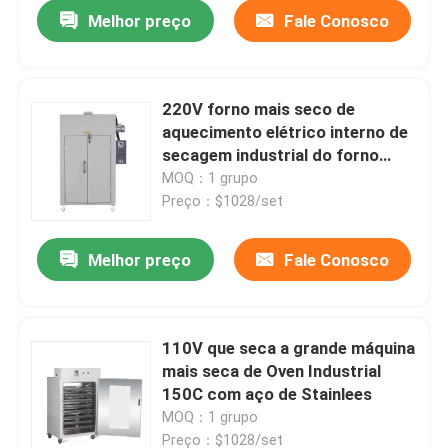
Melhor preço
Fale Conosco
220V forno mais seco de
aquecimento elétrico interno de
secagem industrial do forno
SUS304
MOQ：1 grupo
Preço：$1028/set
Melhor preço
Fale Conosco
Casa
110V que seca a grande máquina
mais seca de Oven Industrial
Produtos
150C com aço de Stainlees
MOQ：1 grupo
Quem Somos
Preço：$1028/set