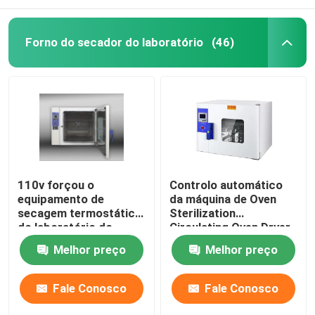
Forno do secador do laboratório
(46)
110v forçou o
Controlo automático
equipamento de
da máquina de Oven
secagem termostático
Sterilization
do laboratório do
Circulating Oven Dryer
forno de secagem
do ar quente de DHG
Melhor preço
Melhor preço
60Hz da convecção
Fale Conosco
Fale Conosco