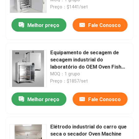
Preço：$1441/set
Incubadora termostática
Melhor preço
Fale Conosco
Incubadora refrigerando
Equipamento de secagem de
Câmara de Temperatura e Umidade
secagem industrial do
laboratório do OEM Oven Fish
Fruit 150C
MOQ：1 grupo
Câmara climática
Preço：$1857/set
Armário do fluxo de ar laminar
Melhor preço
Fale Conosco
Gabinete de Segurança Biológica
Elétrodo industrial do carro que
seca o secador Oven Machine
Forno secador a vácuo