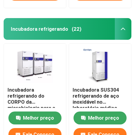
Incubadora refrigerando
(22)
Incubadora
Incubadora SUS304
refrigerando do
refrigerando de aço
CORPO da
inoxidável no
microbiologia para a
laboratório médico
cultura bacteriana
400L
Melhor preço
Melhor preço
110V 220V
Fale Conosco
Fale Conosco