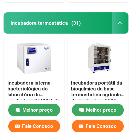
Incubadora termostática
(31)
Incubadora interna
Incubadora portátil da
bacteriológica do
bioquímica da base
laboratório da
termostática agrícola
incubadora SUS304 da
da incubadora 110V
elevada precisão
220V
Melhor preço
Melhor preço
Fale Conosco
Fale Conosco