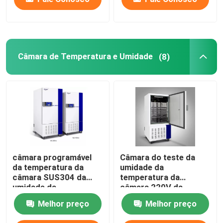
Câmara de Temperatura e Umidade
(8)
câmara programável
Câmara do teste da
da temperatura da
umidade da
câmara SUS304 da
temperatura da
umidade da
câmara 220V da
temperatura 65C
umidade da
Melhor preço
Melhor preço
temperatura do OEM