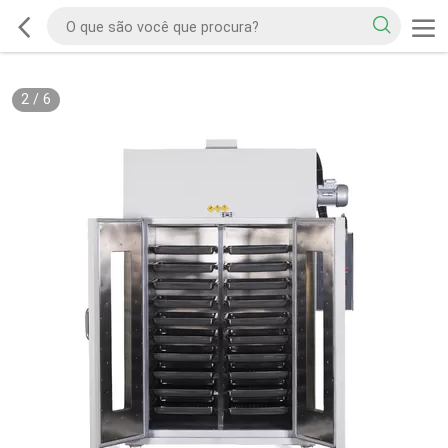
2
/
6