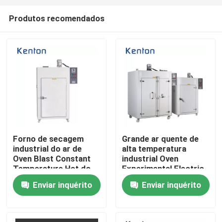
Produtos recomendados
Forno de secagem
Grande ar quente de
industrial do ar de
alta temperatura
Casa
Oven Blast Constant
industrial Oven
Temperature Hot do
Experimental Electric
aquecimento elétrico
Heating Blast
Enviar inquérito
Enviar inquérito
Produtos
experimental
Constant
Temperature Drying
Oven
Quem Somos