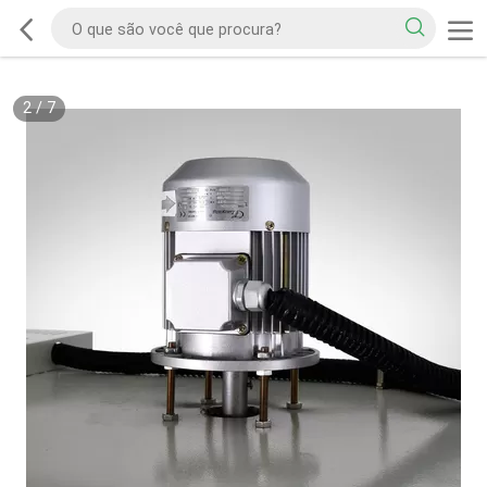
2
/
7