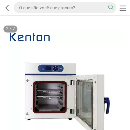
2
/
7