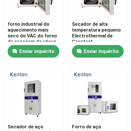
Fábrica
forno industrial do
Secador de alta
aquecimento mais
temperatura pequeno
Controle de Qualidade
seco do VAC do forno
Electrothermal de
de secagem do vácuo
Constant
de 1250W SUS304
Temperature Vacuum
Enviar inquérito
Enviar inquérito
Dryer Oven 250 graus
Fale Conosco
notícias
Todos os casos
Forno do secador do laboratório
Secador de aço
Forro de aço
forno de secagem industrial