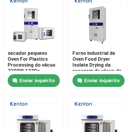
secador pequeno
Forno industrial de
Oven For Plastics
Oven Food Dryer
Processing do vácuo
Isolate Drying da
2300W 133Pa
secagem de vácuo de
SS316L
Enviar inquérito
Enviar inquérito
Casa
Produtos
Quem Somos