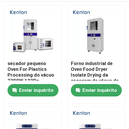
secador pequeno
Forno industrial de
Oven For Plastics
Oven Food Dryer
Processing do vácuo
Isolate Drying da
2300W 133Pa
secagem de vácuo de
SS316L
Enviar inquérito
Enviar inquérito
Casa
Produtos
Quem Somos