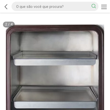
2
/
4