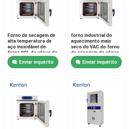
Fábrica
Controle de Qualidade
Forno de secagem de
forno industrial do
alta temperatura de
aquecimento mais
aço inoxidável do
seco do VAC do forno
forno 90L do vácuo do
de secagem do vácuo
Fale Conosco
laboratório
de 1250W SUS304
Enviar inquérito
Enviar inquérito
notícias
Todos os casos
Forno do secador do laboratório
forno de secagem industrial