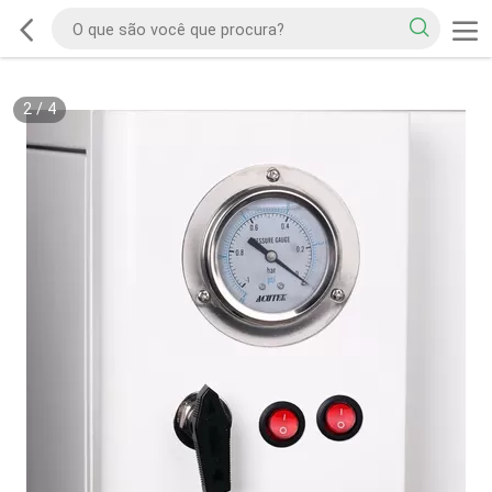
2
/
4