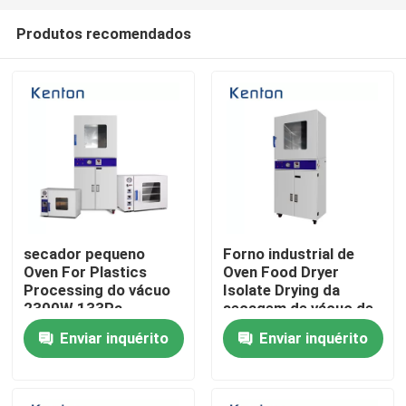
Produtos recomendados
secador pequeno
Forno industrial de
Oven For Plastics
Oven Food Dryer
Casa
Processing do vácuo
Isolate Drying da
2300W 133Pa
secagem de vácuo de
SS316L
Enviar inquérito
Enviar inquérito
Produtos
Quem Somos