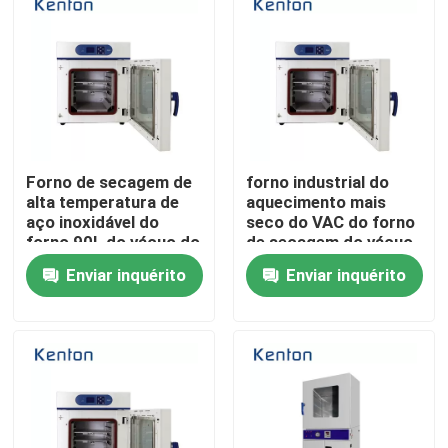
Fábrica
Controle de Qualidade
Forno de secagem de
forno industrial do
Fale Conosco
alta temperatura de
aquecimento mais
aço inoxidável do
seco do VAC do forno
forno 90L do vácuo do
de secagem do vácuo
notícias
laboratório
de 1250W SUS304
Enviar inquérito
Enviar inquérito
Todos os casos
Forno do secador do laboratório
forno de secagem industrial