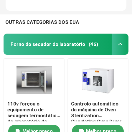
OUTRAS CATEGORIAS DOS EUA
Forno do secador do laboratório
(46)
Casa
110v forçou o
Controlo automático
equipamento de
da máquina de Oven
Produtos
secagem termostático
Sterilization
do laboratório do
Circulating Oven Dryer
forno de secagem
do ar quente de DHG
Quem Somos
Melhor preço
Melhor preço