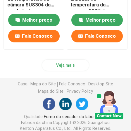
câmara SUS304 da
temperatura da
umidade da
câmara 220V da
temperatura 65C
umidade da
Melhor preço
Melhor preço
temperatura do OEM
Fale Conosco
Fale Conosco
Veja mais
Casa
Mapa do Site
Fale Conosco
Desktop Site
Mapa do Site
Privacy Policy
Qualidade
Forno do secador do laboratório
Fábrica da china.Copyright © 2026 Guangzhou
Kenton Apparatus Co., Ltd.. All Rights Reserved.