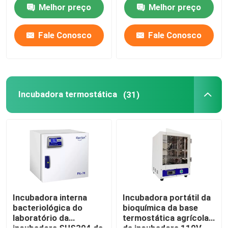
Hot
Melhor preço
Melhor preço
Incubadora termostática
Fale Conosco
Fale Conosco
Incubadora refrigerando
Câmara de Temperatura e Umidade
Incubadora termostática
(31)
Câmara climática
Armário do fluxo de ar laminar
Gabinete de Segurança Biológica
Incubadora interna
Incubadora portátil da
bacteriológica do
bioquímica da base
laboratório da
termostática agrícola
Forno secador a vácuo