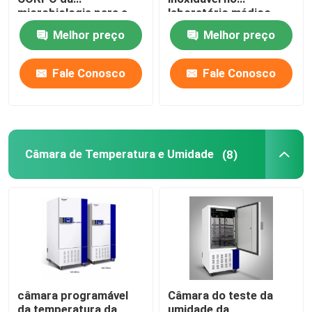
microbiologia para a
laboratório médico
cultura bacteriana
400L
Melhor preço
Melhor preço
110V 220V
Fale Conosco
Fale Conosco
Câmara de Temperatura e Umidade
(8)
câmara programável
Câmara do teste da
da temperatura da
umidade da