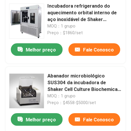
Incubadora refrigerando do
aquecimento orbital interno de
aço inoxidável de Shaker
Incubator 100L
MOQ：1 grupo
Preço：$1860/set
Melhor preço
Fale Conosco
Abanador microbiológico
SUS304 da incubadora de
Shaker Cell Culture Biochemical
Heated da incubadora
MOQ：1 grupo
Preço：$4558-$5000/set
Melhor preço
Fale Conosco