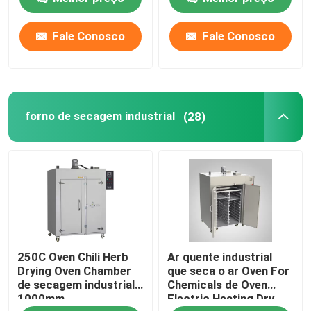
60Hz da convecção
Fale Conosco
Fale Conosco
Fábrica
Controle de Qualidade
forno de secagem industrial
(28)
Fale Conosco
notícias
Todos os casos
250C Oven Chili Herb
Ar quente industrial
Forno do secador do laboratório
Drying Oven Chamber
que seca o ar Oven For
de secagem industrial
Chemicals de Oven
1000mm
Electric Heating Dry
forno de secagem industrial