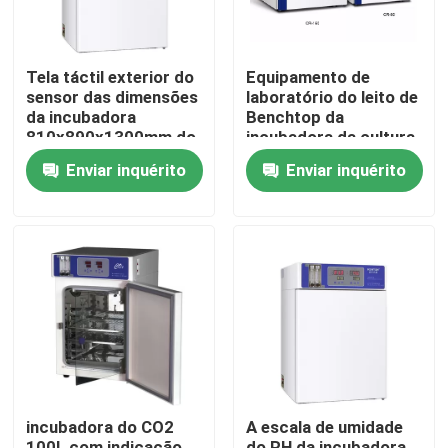
Tela táctil exterior do
Equipamento de
sensor das dimensões
laboratório do leito de
da incubadora
Benchtop da
810x890x1300mm do
incubadora da cultura
CO2
celular do CO2 grande
Enviar inquérito
Enviar inquérito
para a medicina da
microbiologia
Casa
Produtos
incubadora do CO2
A escala de umidade
Quem Somos
100L com indicação
do RH da incubadora