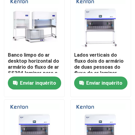
Fábrica
Controle de Qualidade
Banco limpo do ar
Lados verticais do
Fale Conosco
desktop horizontal do
fluxo dois do armário
armário do fluxo de ar
de duas pessoas do
SS304 laminar para o
fluxo de ar laminar
notícias
laboratório
Enviar inquérito
Enviar inquérito
Todos os casos
Forno do secador do laboratório
forno de secagem industrial