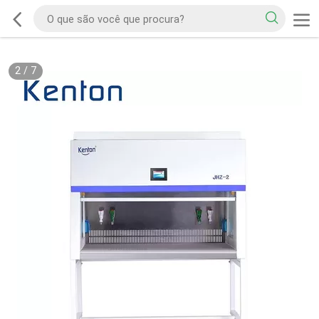
2
/
7