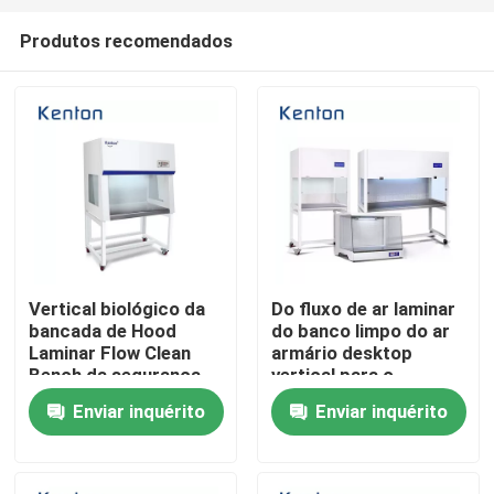
Produtos recomendados
Vertical biológico da
Do fluxo de ar laminar
bancada de Hood
do banco limpo do ar
Casa
Laminar Flow Clean
armário desktop
Bench da segurança
vertical para o
horizontal
laboratório médico
Enviar inquérito
Enviar inquérito
Produtos
Quem Somos