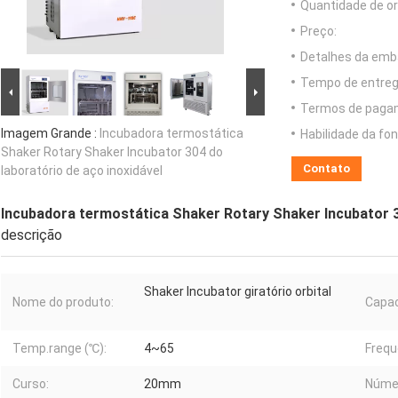
Quantidade de o
Preço:
Detalhes da emb
Tempo de entreg
Termos de paga
Imagem Grande :
Incubadora termostática
Habilidade da fon
Shaker Rotary Shaker Incubator 304 do
Contato
laboratório de aço inoxidável
Incubadora termostática Shaker Rotary Shaker Incubator 30
descrição
Shaker Incubator giratório orbital
Nome do produto:
Capac
Temp.range (℃):
4~65
Frequ
Curso:
20mm
Númer