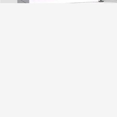
,
etiqueta:
Shaker Incubator For Lab orbital
Constant Temperature Inc
O ISO refrigerou a agitação da incubadora
Contacto
GUANGZHOU KENTON APPARATUS CO., LTD.
Envie sua 
Pessoa de Contato:
sales
Telefone:
+8613189191849