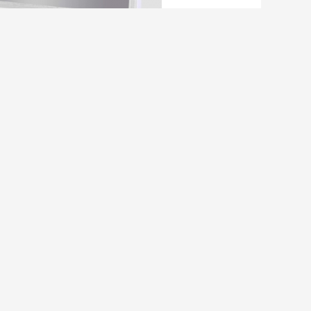
,
ubator For Lab
pergunta diretamente para nós