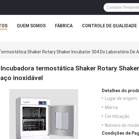
TOS
QUEM SOMOS
FÁBRICA
CONTROLE DE QUALIDADE
Termostática Shaker Rotary Shaker Incubator 304 Do Laboratório De A
Incubadora termostática Shaker Rotary Shaker
aço inoxidável
Detalhes do prod
Lugar de origem:
Marca:
Certificação:
Número do model
Condições de Pag