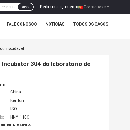
Pedir um orçamento
|
Portuguese
Busca
FALE CONOSCO
NOTÍCIAS
TODOS OS CASOS
ço Inoxidável
 Incubator 304 do laboratório de
uto:
China
Kenton
ISO
o:
HNY-110C
amento e Envio: