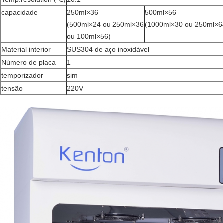
capacidade
250ml×36
500ml×56
(500ml×24 ou 250ml×36
(1000ml×30 ou 250ml×6
ou 100ml×56)
Material interior
SUS304 de aço inoxidável
Número de placa
1
temporizador
sim
tensão
220V