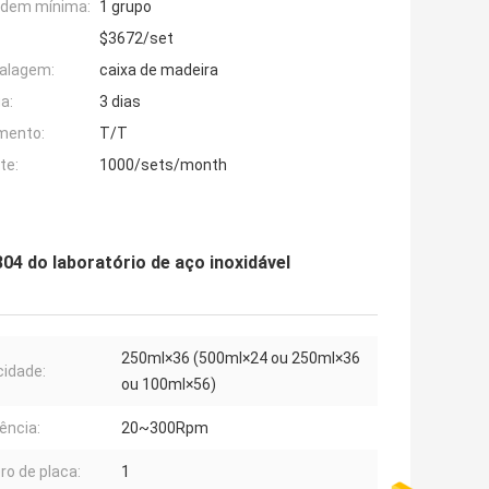
rdem mínima:
1 grupo
$3672/set
alagem:
caixa de madeira
a:
3 dias
mento:
T/T
te:
1000/sets/month
4 do laboratório de aço inoxidável
250ml×36 (500ml×24 ou 250ml×36
idade:
ou 100ml×56)
ência:
20~300Rpm
o de placa:
1