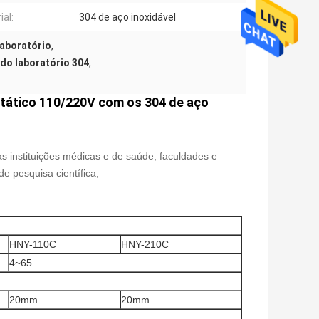
ial:
304 de aço inoxidável
laboratório
,
do laboratório 304
,
ostático 110/220V com os 304 de aço
s instituições médicas e de saúde, faculdades e
e pesquisa científica;
HNY-110C
HNY-210C
4~65
20mm
20mm