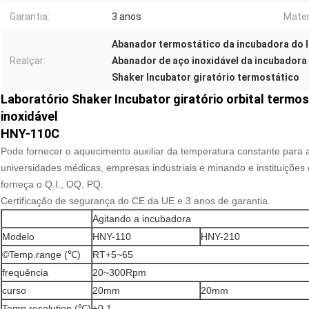
Garantia:
3 anos
Mater
Abanador termostático da incubadora do 
Realçar:
Abanador de aço inoxidável da incubadora 
Shaker Incubator giratório termostático
Laboratório Shaker Incubator giratório orbital term
inoxidável
HNY-110C
Pode fornecer o aquecimento auxiliar da temperatura constante para a
universidades médicas, empresas industriais e minando e instituições d
forneça o Q.I., OQ, PQ.
Certificação de segurança do CE da UE e 3 anos de garantia.
Agitando a incubadora
Modelo
HNY-110
HNY-210
©Temp.range (℃)
RT+5~65
frequência
20~300Rpm
curso
20mm
20mm
Temp.resolution (℃)
±0.1