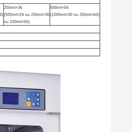
250ml×36
500ml×56
4)
(500ml×24 ou 250ml×36
(1000ml×30 ou 250ml×64)
ou 100ml×56)