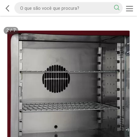
2
/
7