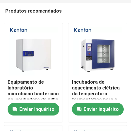
Produtos recomendados
Equipamento de
Incubadora de
laboratório
aquecimento elétrica
Casa
microbiano bacteriano
da temperatura
da incubadora da pilha
termostática para o
do dióxido de carbono
laboratório
Enviar inquérito
Enviar inquérito
Quem Somos
do IR do revestimento
de água
Contatos