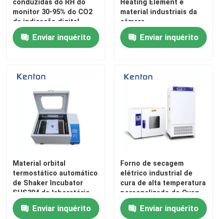
conduzidas do RH do
Heating Element e
monitor 30-95% do CO2
material industriais da
da indicação digital
câmara
810x890x1300mm
Enviar inquérito
Enviar inquérito
Casa
Material orbital
Forno de secagem
termostático automático
elétrico industrial de
de Shaker Incubator
cura de alta temperatura
Produtos
SUS304 do laboratório
personalizado de Oven
Hot Air Circulating
Enviar inquérito
Enviar inquérito
Laboratory
Quem Somos