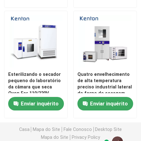
Fábrica
Controle de Qualidade
Fale Conosco
Esterilizando o secador
Quatro envelhecimento
notícias
pequeno do laboratório
de alta temperatura
da câmara que seca
preciso industrial lateral
Oven For 110/220V
do forno de secagem
Todos os casos
DZF do vácuo
Enviar inquérito
Enviar inquérito
Forno do secador do laboratório
Casa
Mapa do Site
Fale Conosco
Desktop Site
forno de secagem industrial
Mapa do Site
Privacy Policy