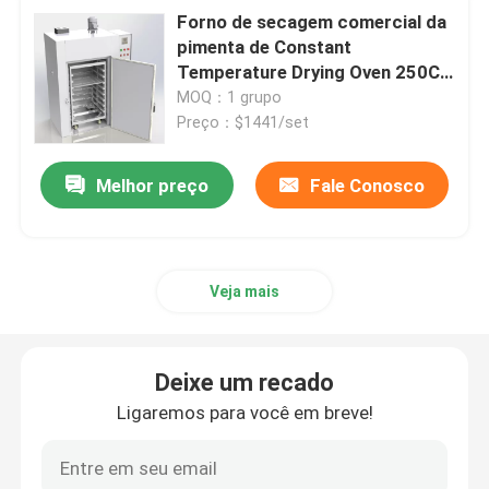
Forno de secagem comercial da
pimenta de Constant
Temperature Drying Oven 250C
da porta dobro
MOQ：1 grupo
Preço：$1441/set
Melhor preço
Fale Conosco
Veja mais
Deixe um recado
Ligaremos para você em breve!