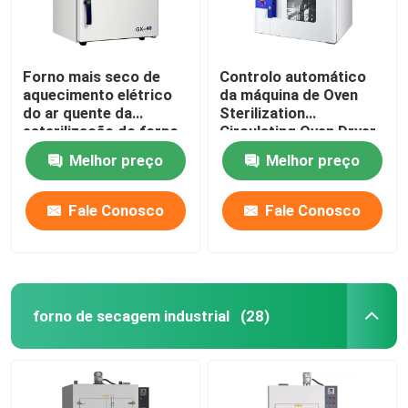
Forno mais seco de
Controlo automático
aquecimento elétrico
da máquina de Oven
do ar quente da
Sterilization
esterilização do forno
Circulating Oven Dryer
SUS304 do laboratório
do ar quente de DHG
Melhor preço
Melhor preço
Fale Conosco
Fale Conosco
forno de secagem industrial
(28)