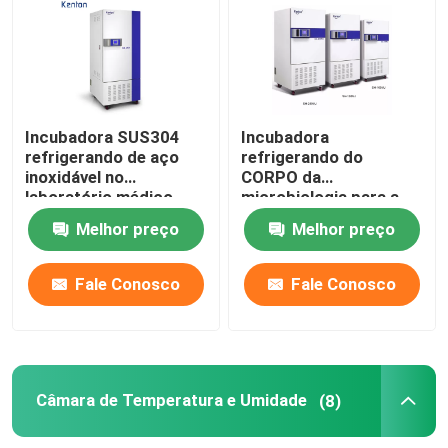
Incubadora termostática
Incubadora refrigerando
Incubadora SUS304
Incubadora
refrigerando de aço
refrigerando do
inoxidável no
CORPO da
Câmara de Temperatura e Umidade
laboratório médico
microbiologia para a
400L
cultura bacteriana
Melhor preço
Melhor preço
110V 220V
Câmara climática
Fale Conosco
Fale Conosco
Armário do fluxo de ar laminar
Gabinete de Segurança Biológica
Câmara de Temperatura e Umidade
(8)
Forno secador a vácuo