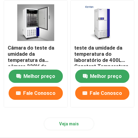
Shaker Incubator orbital
Incubadora do CO2
Câmara do teste da
teste da umidade da
Incubadora Anaeróbica
umidade da
temperatura do
temperatura da
laboratório de 400L
câmara 220V da
Constant Temperature
umidade da
And Humidity Chamber
Câmaras de Teste Ambiental
Melhor preço
Melhor preço
temperatura do OEM
Agitador de Incubadora de Plaquetas
Fale Conosco
Fale Conosco
Forno de mufla
Veja mais
Laboratório Banho-maria