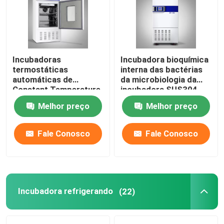
Fábrica
Incubadoras
Incubadora bioquímica
Controle de Qualidade
termostáticas
interna das bactérias
automáticas de
da microbiologia da
Constant Temperature
incubadora SUS304
Fale Conosco
Biological da
Melhor preço
Melhor preço
incubadora do
laboratório
notícias
Fale Conosco
Fale Conosco
Todos os casos
Forno do secador do laboratório
Incubadora refrigerando
(22)
forno de secagem industrial