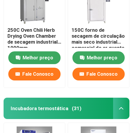
250C Oven Chili Herb
150C forno de
Drying Oven Chamber
secagem de circulação
de secagem industrial
mais seco industrial
1000mm
comercial do ar quente
do forno 5kw
Melhor preço
Melhor preço
Fale Conosco
Fale Conosco
Casa
Incubadora termostática
(31)
Produtos
Quem Somos