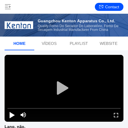
Contact
Guangzhou Kenton Apparatus Co., Ltd.
Quality Forno Do Secador Do Laboratório, Forno De
Secagem Industrial Manufacturer From China
HOME
VÍDEOS
PLAYLIST
WEBSITE
Lang, não.