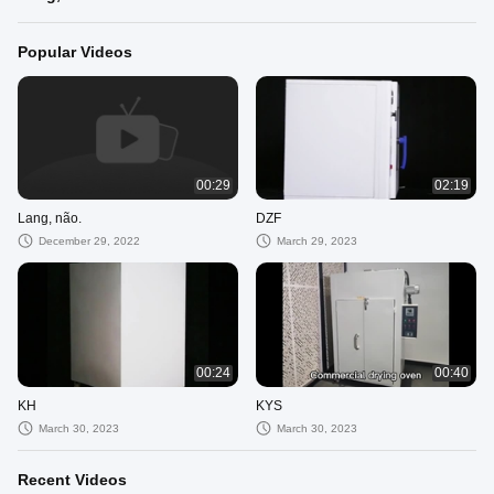
Popular Videos
00:29
02:19
Lang, não.
DZF
December 29, 2022
March 29, 2023
00:24
00:40
KH
KYS
March 30, 2023
March 30, 2023
Recent Videos